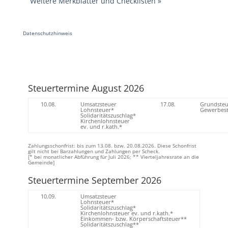
Weitere Merkblätter und Checklisten
»
Datenschutzhinweis
Steuertermine August 2026
10.08.
Umsatzsteuer
17.08.
Grundsteu
Lohnsteuer*
Gewerbest
Solidaritätszuschlag*
Kirchenlohnsteuer
ev. und r.kath.*
Zahlungsschonfrist: bis zum 13.08. bzw. 20.08.2026. Diese Schonfrist
gilt nicht bei Barzahlungen und Zahlungen per Scheck.
[* bei monatlicher Abführung für Juli 2026; ** Vierteljahresrate an die
Gemeinde]
Steuertermine September 2026
10.09.
Umsatzsteuer
Lohnsteuer*
Solidaritätszuschlag*
Kirchenlohnsteuer ev. und r.kath.*
Einkommen- bzw. Körperschaftsteuer**
Solidaritätszuschlag**